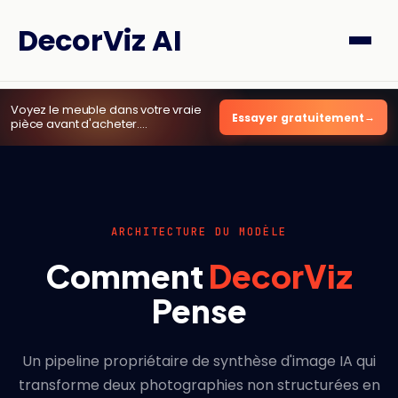
DecorViz AI
Voyez le meuble dans votre vraie
Essayer gratuitement
pièce avant d'acheter.
2 aperçus gratuits
, sans carte.
ARCHITECTURE DU MODÈLE
Comment
DecorViz
Pense
Un pipeline propriétaire de synthèse d'image IA qui
transforme deux photographies non structurées en