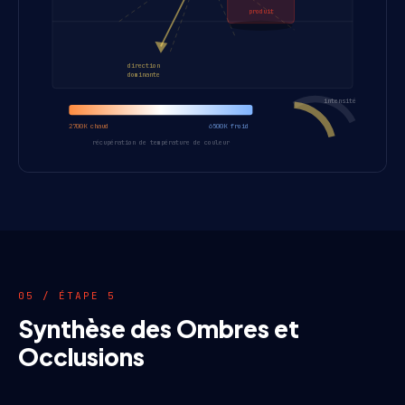
produit
direction
dominante
intensité
2700K chaud
6500K froid
récupération de température de couleur
05 / ÉTAPE 5
Synthèse des Ombres et
Occlusions