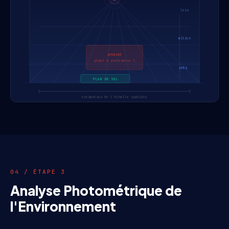
loin
milieu
produit
placé à profondeur Z
près
PLAN DE SOL
estimation de l'échelle spatiale
04 / ÉTAPE 3
Analyse Photométrique de
l'Environnement