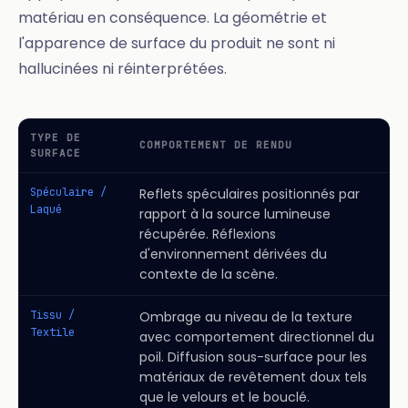
matériau en conséquence. La géométrie et
l'apparence de surface du produit ne sont ni
hallucinées ni réinterprétées.
TYPE DE
COMPORTEMENT DE RENDU
SURFACE
Spéculaire /
Reflets spéculaires positionnés par
Laqué
rapport à la source lumineuse
récupérée. Réflexions
d'environnement dérivées du
contexte de la scène.
Tissu /
Ombrage au niveau de la texture
Textile
avec comportement directionnel du
poil. Diffusion sous-surface pour les
matériaux de revêtement doux tels
que le velours et le bouclé.