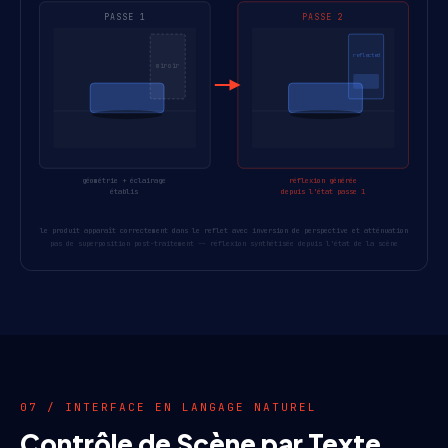
PASSE 1
PASSE 2
reflected
miroir
géométrie + éclairage
réflexion générée
établis
depuis l'état passe 1
le produit apparaît correctement dans le reflet avec inversion de perspective et atténuation
pas de superposition post-traitement -- réflexion synthétisée depuis l'état de la scène
07 / INTERFACE EN LANGAGE NATUREL
Contrôle de Scène par Texte