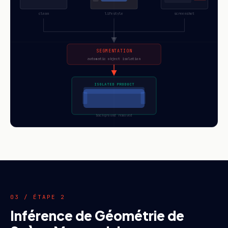
clean
lifestyle
screenshot
SEGMENTATION
automatic object isolation
ISOLATED PRODUCT
background removed
03 / ÉTAPE 2
Inférence de Géométrie de