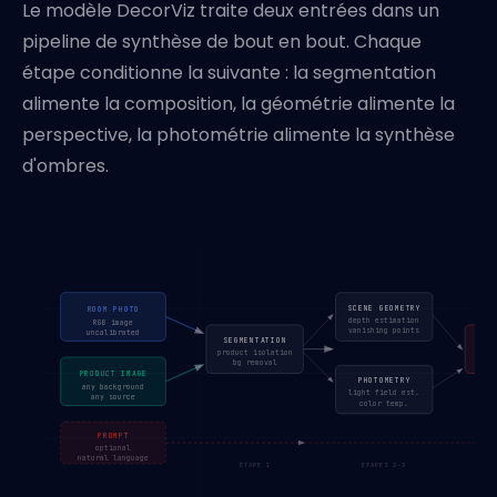
Le modèle DecorViz traite deux entrées dans un
pipeline de synthèse de bout en bout. Chaque
étape conditionne la suivante : la segmentation
alimente la composition, la géométrie alimente la
perspective, la photométrie alimente la synthèse
d'ombres.
SCENE GEOMETRY
ROOM PHOTO
depth estimation
RGB image
vanishing points
uncalibrated
SEGMENTATION
CO
product isolation
pers
bg removal
dep
PRODUCT IMAGE
PHOTOMETRY
any background
light field est.
any source
color temp.
PROMPT
optional
natural language
ÉTAPE 1
ÉTAPES 2–3