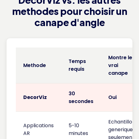
DecorViz vs. les autres
methodes pour choisir un
canape d'angle
Montre le
Temps
Methode
vrai
requis
canape
30
DecorViz
Oui
secondes
Echantillons
Applications
5-10
generiques
AR
minutes
seulement