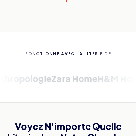
FONCTIONNE AVEC LA LITERIE DE
pologie
Zara Home
H&M Home
La
Voyez N'importe Quelle