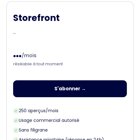
Storefront
...
...
/mois
résiliable à tout moment
S'abonner →
250 aperçus/mois
✓
Usage commercial autorisé
✓
Sans filigrane
✓
Assistance prioritaire (réponse en 24h)
✓