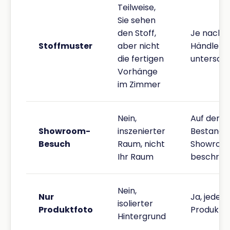
Teilweise,
Sie sehen
den Stoff,
Je nach
Stoffmuster
aber nicht
Händler
die fertigen
unterschi
Vorhänge
im Zimmer
Nein,
Auf den
Showroom-
inszenierter
Bestand 
Besuch
Raum, nicht
Showroo
Ihr Raum
beschrän
Nein,
Nur
Ja, jede
isolierter
Produktfoto
Produktse
Hintergrund