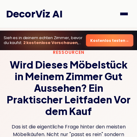
DecorViz AI
Sieh es in deinem echten Zimmer, bevor
Kostenlos testen
du kaufst.
2 kostenlose Vorschauen
,
ohne Karte.
RESSOURCEN
Wird Dieses Möbelstück
in Meinem Zimmer Gut
Aussehen? Ein
Praktischer Leitfaden Vor
dem Kauf
Das ist die eigentliche Frage hinter den meisten
Möbelkäufen. Nicht nur "passt es rein" sondern