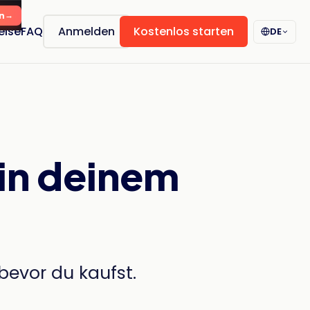
n
eise
FAQ
Anmelden
Kostenlos starten
DE
 in deinem
bevor du kaufst.