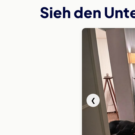
Sieh den Unt
❮