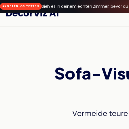
Sieh es in deinem echten Zimmer, bevor du
KOSTENLOS TESTEN
DecorViz AI
Sofa-Visu
Vermeide teure 