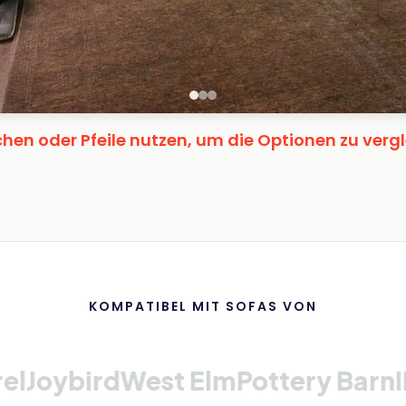
hen oder Pfeile nutzen, um die Optionen zu verg
KOMPATIBEL MIT SOFAS VON
bird
West Elm
Pottery Barn
IKEA
W