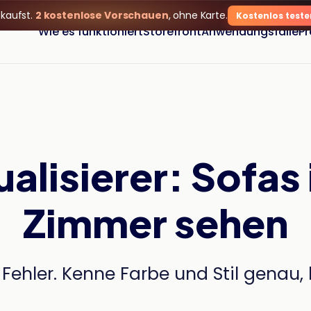
 kaufst.
2 kostenlose Vorschauen
, ohne Karte.
Kostenlos teste
Wie es funktioniert
Storefront
Anwendungsfälle
Pr
alisierer: Sofas
Zimmer sehen
Fehler. Kenne Farbe und Stil genau, 