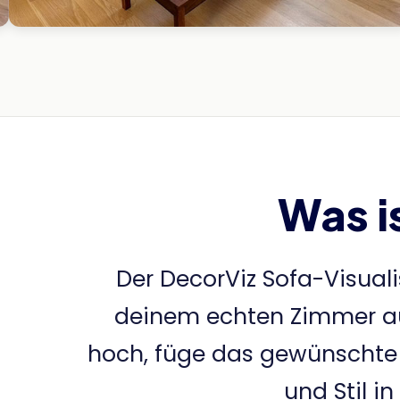
Was i
Der DecorViz Sofa-Visualis
deinem echten Zimmer aus
hoch, füge das gewünschte S
und Stil i